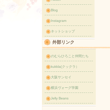
Blog
Instagram
ネットショップ
外部リンク
のむらひろこと仲間たち
kukkla(クックラ）
大阪サンセイ
横浜ヴォーグ学園
Jelly Beans