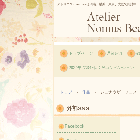
アトリエNomus Beeは湘南、横浜、東京、大阪で開講中
トップページ
講師紹介
2024年 第34回JDPAコンベンション
トップ
›
作品
›
シュナウザーフェス
外部SNS
Facebook
Twitter