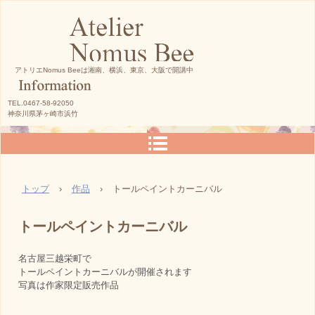
アトリエNomus Beeは湘南、横浜、東京、大阪で開講中
TEL.0467-58-92050
神奈川県茅ヶ崎市浜竹
トップ
›
作品
›
トールペイントカーニバル
トールペイントカーニバル
名古屋三越栄町で
トールペイントカーニバルが開催されます
写真は作家限定販売作品