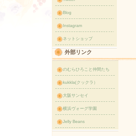
Blog
Instagram
ネットショップ
外部リンク
のむらひろこと仲間たち
kukkla(クックラ）
大阪サンセイ
横浜ヴォーグ学園
Jelly Beans