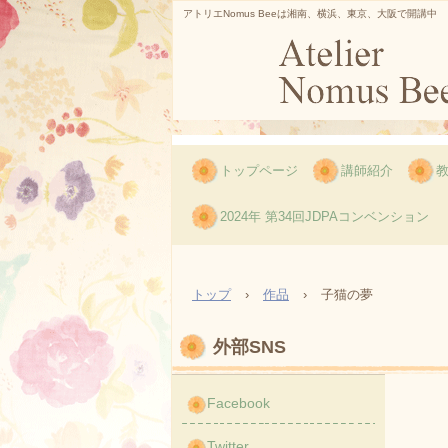
アトリエNomus Beeは湘南、横浜、東京、大阪で開講中
トップページ
講師紹介
2024年 第34回JDPAコンベンション
トップ
›
作品
›
子猫の夢
外部SNS
Facebook
Twitter