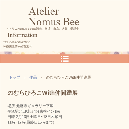
アトリエNomus Beeは湘南、横浜、東京、大阪で開講中
TEL.0467-58-92050
神奈川県茅ヶ崎市浜竹
トップ
›
作品
›
のむらひろこWith仲間達展
のむらひろこWith仲間達展
場所 元麻布ギャラリー平塚
平塚駅北口徒歩4分東横イン1階
日時 2月13日土曜日~18日木曜日
11時~17時(最終日15時まで)