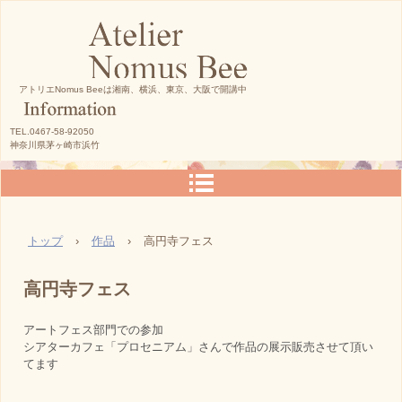
アトリエNomus Beeは湘南、横浜、東京、大阪で開講中
TEL.0467-58-92050
神奈川県茅ヶ崎市浜竹
トップ
›
作品
›
高円寺フェス
高円寺フェス
アートフェス部門での参加
シアターカフェ「プロセニアム」さんで作品の展示販売させて頂い
てます