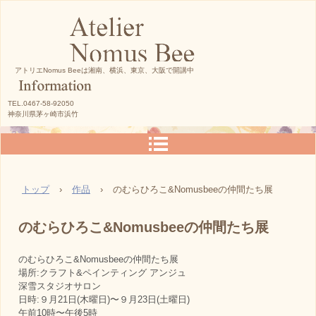
アトリエNomus Beeは湘南、横浜、東京、大阪で開講中
TEL.0467-58-92050
神奈川県茅ヶ崎市浜竹
トップ
›
作品
›
のむらひろこ&Nomusbeeの仲間たち展
のむらひろこ&Nomusbeeの仲間たち展
のむらひろこ&Nomusbeeの仲間たち展
場所:クラフト&ペインティング アンジュ
深雪スタジオサロン
日時:９月21日(木曜日)〜９月23日(土曜日)
午前10時〜午後5時